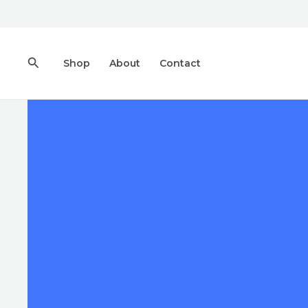
内
容
を
検
ス
Shop
About
Contact
索
キ
ッ
プ